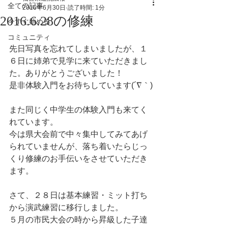
全ての記事
2016年6月30日
読了時間: 1分
2016.6.28の修練
今すぐ始める
コミュニティ
先日写真を忘れてしまいましたが、１
６日に姉弟で見学に来ていただきまし
た。ありがとうございました！
是非体験入門をお待ちしています(´∇｀)
また同じく中学生の体験入門も来てく
れています。
今は県大会前で中々集中してみてあげ
られていませんが、落ち着いたらじっ
くり修練のお手伝いをさせていただき
ます。
さて、２８日は基本練習・ミット打ち
から演武練習に移行しました。
５月の市民大会の時から昇級した子達