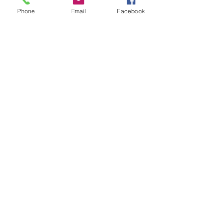
Phone
Email
Facebook
コメント
2026年1月31
コメントを追加…
2026.5.17仙台市少林寺拳