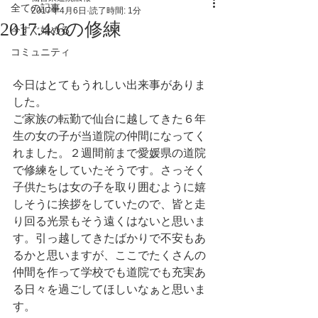
全ての記事
2017年4月6日
読了時間: 1分
2017.4.6の修練
今すぐ始める
コミュニティ
今日はとてもうれしい出来事がありま
した。
ご家族の転勤で仙台に越してきた６年
生の女の子が当道院の仲間になってく
れました。２週間前まで愛媛県の道院
で修練をしていたそうです。さっそく
子供たちは女の子を取り囲むように嬉
しそうに挨拶をしていたので、皆と走
り回る光景もそう遠くはないと思いま
す。引っ越してきたばかりで不安もあ
るかと思いますが、ここでたくさんの
仲間を作って学校でも道院でも充実あ
る日々を過ごしてほしいなぁと思いま
す。