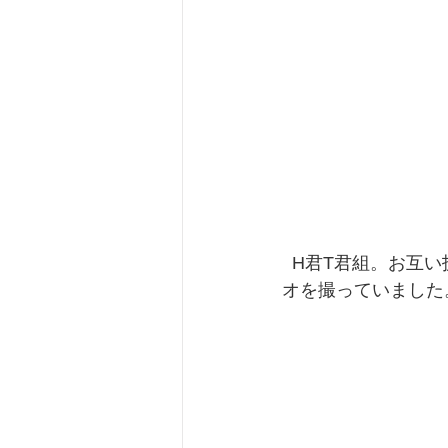
  H君T君組。お互い技を確認しながら少しずつ形になってきました。H君のお母さんがビデ
オを撮っていました