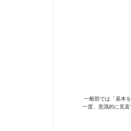
 一般部では「基本を忠実に、疎かにしないこと」　忘れてしまいがちな基本的な部分を今
一度、意識的に見直