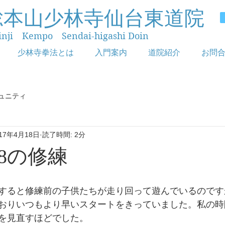
総本山少林寺仙台東道院
inji Kempo Sendai-higashi Doin
少林寺拳法とは
入門案内
道院紹介
お問
ュニティ
017年4月18日
読了時間: 2分
.18の修練
すると修練前の子供たちが走り回って遊んでいるのです
おりいつもより早いスタートをきっていました。私の時
を見直すほどでした。