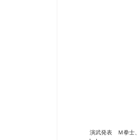
 演武発表　Ｍ拳士、Ｈ拳士　８月の練成大会に向けて猛練習中です。キレが出てきまし