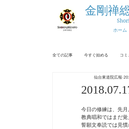
金剛禅
Shor
ホーム
全ての記事
今すぐ始める
コミ
仙台東道院広報
2
2018.07
今日の修練は、先月
教典唱和ではまだ覚
誓願文奉読では見慣