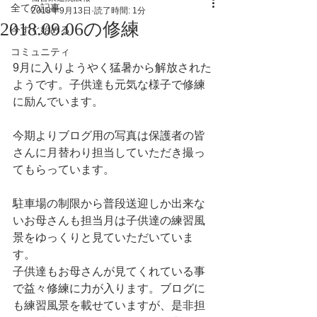
全ての記事
2018年9月13日
読了時間: 1分
2018.09.06の修練
今すぐ始める
コミュニティ
9月に入りようやく猛暑から解放された
ようです。子供達も元気な様子で修練
に励んでいます。
今期よりブログ用の写真は保護者の皆
さんに月替わり担当していただき撮っ
てもらっています。
駐車場の制限から普段送迎しか出来な
いお母さんも担当月は子供達の練習風
景をゆっくりと見ていただいていま
す。
子供達もお母さんが見てくれている事
で益々修練に力が入ります。ブログに
も練習風景を載せていますが、是非担