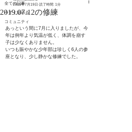
全ての記事
2019年7月19日
読了時間: 1分
2019.07.12の修練
今すぐ始める
コミュニティ
あっという間に7月に入りましたが、今
年は例年より気温が低く、体調を崩す
子は少なくありません。
いつも賑やかな少年部は珍しく6人の参
座となり、少し静かな修練でした。