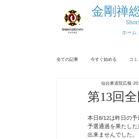
金剛禅
Shor
ホーム
全ての記事
今すぐ始める
コミ
仙台東道院広報
2
第13回
本日8/12は昨日
予選通過を果たした
出来ませんでした。