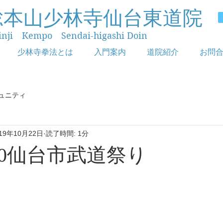
総本山少林寺仙台東道院
inji Kempo Sendai-higashi Doin
少林寺拳法とは
入門案内
道院紹介
お問
ュニティ
019年10月22日
読了時間: 1分
0.20仙台市武道祭り