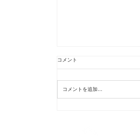
コメント
コメントを追加…
2026.05.19開祖忌法要、入門
式