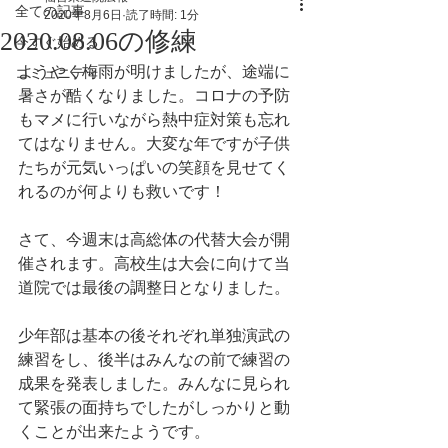
全ての記事
2020年8月6日
読了時間: 1分
2020.08.06の修練
今すぐ始める
ようやく梅雨が明けましたが、途端に
コミュニティ
暑さが酷くなりました。コロナの予防
もマメに行いながら熱中症対策も忘れ
てはなりません。大変な年ですが子供
たちが元気いっぱいの笑顔を見せてく
れるのが何よりも救いです！
さて、今週末は高総体の代替大会が開
催されます。高校生は大会に向けて当
道院では最後の調整日となりました。
少年部は基本の後それぞれ単独演武の
練習をし、後半はみんなの前で練習の
成果を発表しました。みんなに見られ
て緊張の面持ちでしたがしっかりと動
くことが出来たようです。