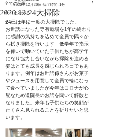
全ての記事
2020年12月26日
読了時間: 1分
2020.12.24大掃除
今すぐ始める
24日は年に一度の大掃除でした。
コミュニティ
お世話になった専有道場を1年の終わり
に感謝の気持ちを込めて全員で隅々か
ら拭き掃除を行います。低学年で指示
を仰いで動いていた子供たちが高学年
になり協力し合いながら掃除を進める
姿はとても成長を感じられる日でもあ
ります。例年はお世話係さんがお菓子
やジュースを用意して全員で輪になっ
て食べていましたが今年はコロナが心
配なため道院長のお話を聞いて解散と
なりました。来年も子供たちの笑顔が
たくさん見られることを祈りたいと思
います。