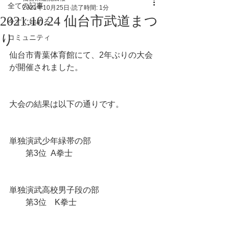
全ての記事
2021年10月25日
読了時間: 1分
2021.10.24 仙台市武道まつ
今すぐ始める
り
コミュニティ
仙台市青葉体育館にて、2年ぶりの大会
が開催されました。
大会の結果は以下の通りです。
単独演武少年緑帯の部
　　第3位  A拳士
単独演武高校男子段の部
　　第3位　K拳士