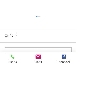
コメント
2026年1月31
コメントを追加…
2026.5.17仙台市少林寺拳
法演武大会
Phone
Email
Facebook
道院紹介
introduction
お問合せ