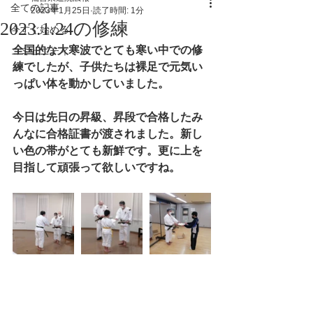
全ての記事
2023年1月25日
読了時間: 1分
2023.1.24の修練
今すぐ始める
全国的な大寒波でとても寒い中での修
コミュニティ
練でしたが、子供たちは裸足で元気い
っぱい体を動かしていました。
今日は先日の昇級、昇段で合格したみ
んなに合格証書が渡されました。新し
い色の帯がとても新鮮です。更に上を
目指して頑張って欲しいですね。