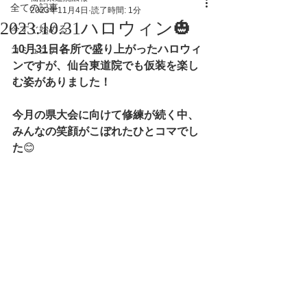
全ての記事
2023年11月4日
読了時間: 1分
2023.10.31ハロウィン🎃
今すぐ始める
10月31日各所で盛り上がったハロウィ
コミュニティ
ンですが、仙台東道院でも仮装を楽し
む姿がありました！
今月の県大会に向けて修練が続く中、
みんなの笑顔がこぼれたひとコマでし
た
😊