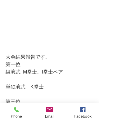
大会結果報告です。
第一位　
組演武  M拳士、I拳士ペア
単独演武　K拳士
第三位　
単独演武　S拳士
Phone
Email
Facebook
少年団体演武 仙台東道院
おめでとうございます👏みんな声も出