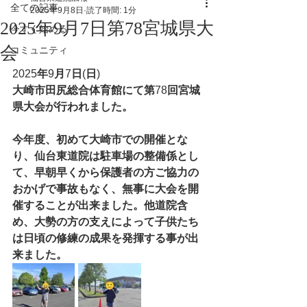
全ての記事
2025年9月8日
読了時間: 1分
2025年9月7日第78宮城県大
今すぐ始める
会
コミュニティ
2025
年
9
月
7
日
(
日
)
大崎市田尻総合体育館にて第
78
回宮城
県大会が行われました。
今年度、初めて大崎市での開催とな
り、仙台東道院は駐車場の整備係とし
て、早朝早くから保護者の方ご協力の
おかげで事故もなく、無事に大会を開
催することが出来ました。他道院含
め、大勢の方の支えによって子供たち
は日頃の修練の成果を発揮する事が出
来ました。