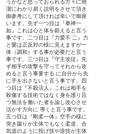
うかなと思っておられる方々に簡
潔にわかり易く説明をさせて頂き
御参考にして頂ければ幸いで御座
います。先ず一つ目は『拳禅一
如』これは心と体を鍛えると言う
事です、二つ目は『力愛不 二』力
と愛は正反対の様に見えますが一
体（調和）する事が必要だと言う
事です。三つ目は『守主攻従』先
ず相手の攻撃を守ってそれから攻
めると言う事要する に自分から先
に手を出さないと言う事です。四
つ目は『不殺活人』これは相手を
殺傷する技術ではなく身を護り且
つ無法を働いた者を諭し改心させ
活かす方向に 導くと言う事です。
五つ目は『剛柔一体』空手の様に
突き蹴りが主体でもなく柔道、合
気道のように投げ技や逆技が主体