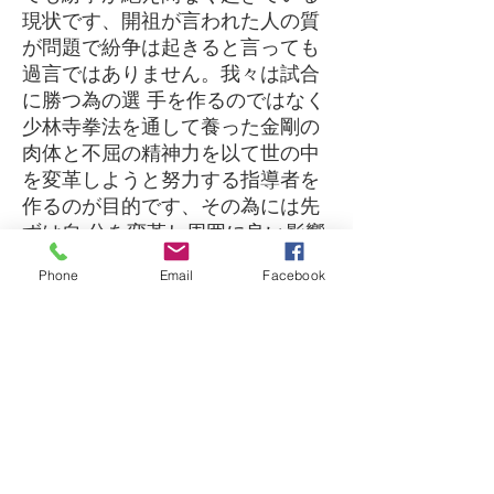
現状です、開祖が言われた人の質
が問題で紛争は起きると言っても
過言ではありません。我々は試合
に勝つ為の選 手を作るのではなく
少林寺拳法を通して養った金剛の
肉体と不屈の精神力を以て世の中
を変革しようと努力する指導者を
作るのが目的です、その為には先
ずは自 分を変革し周囲に良い影響
を与える事が出来る人間になれる
Phone
Email
Facebook
よう日々努力する事から始めま
す、画像のように様々な年齢層、
職業の方々が切磋琢磨し修行を積
み 平和で心豊かな世の中を実現す
る為に頑張っています。即ち少林
寺拳法の修行を通して絆を深め困
った時にに互いに助け合える仲間
作りをするのが真の目的なの で