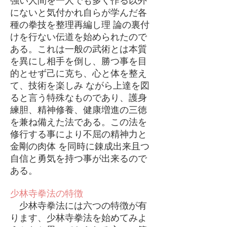
強い人間を一人でも多く作る以外
にないと気付かれ自らが学んだ各
種の拳技を整理再編し理 論の裏付
けを行ない伝道を始められたので
ある。これは一般の武術とは本質
を異にし相手を倒し、勝つ事を目
的とせず己に克ち、心と体を整え
て、技術を楽しみ ながら上達を図
ると言う特殊なものであり、護身
練胆、精神修養、健康増進の三徳
を兼ね備えた法である。この法を
修行する事により不屈の精神力と
金剛の肉体 を同時に錬成出来且つ
自信と勇気を持つ事が出来るので
ある。
少林寺拳法の特徴
少林寺拳法には六つの特徴が有
ります、少林寺拳法を始めてみよ