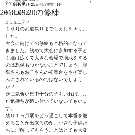
全ての記事
2018年9月21日
読了時間: 1分
2018.09.20の修練
今すぐ始める
コミュニティ
１０月の武道祭りまで１ヵ月をきりま
した。
大会に向けての修練も本格的になって
きました。初めて大会に参加する子ど
も達は広くて大きな会場で演武をする
のは想像もつかないことでしょう。親
御さんもお子さんの初舞台をさぞ楽し
みにされているのではないでしょう
か？
既に気合い集中十分の子もいれば、ま
だ気持ちが追い付いていない子もいま
す。
残り１ヵ月弱をどう過ごして本番を迎
えることが出来るのか、小さな子供た
ちに理解してもらうことはとても大変