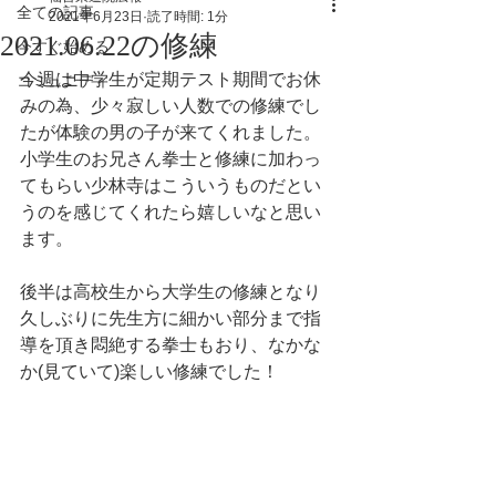
全ての記事
2021年6月23日
読了時間: 1分
2021.06.22の修練
今すぐ始める
今週は中学生が定期テスト期間でお休
コミュニティ
みの為、少々寂しい人数での修練でし
たが体験の男の子が来てくれました。
小学生のお兄さん拳士と修練に加わっ
てもらい少林寺はこういうものだとい
うのを感じてくれたら嬉しいなと思い
ます。
後半は高校生から大学生の修練となり
久しぶりに先生方に細かい部分まで指
導を頂き悶絶する拳士もおり、なかな
か(見ていて)楽しい修練でした！